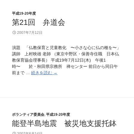
災
害
平成19-20年度
に
第21回 弁道会
つ
い
2007年7月12日
て
演題 「仏教保育と児童教化 〜小さな心に仏の種を〜」
講師 上村映雄 老師 （東京中野区・保善寺住職 日本仏
教保育協会理事長） 平成19年7月12日(木) 午後1
時〜 於・秋田県宗務所 禅センター 前日から同日午
前まで …
続きを読む
第
→
2
1
回
弁
道
ボランティア委員会
,
平成19-20年度
会
能登半島地震 被災地支援托鉢
2007年6月14日