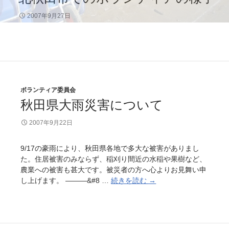
励
2007年9月27日
落
語
会
」
ボランティア委員会
秋田県大雨災害について
2007年9月22日
9/17の豪雨により、秋田県各地で多大な被害がありまし
た。住居被害のみならず、稲刈り間近の水稲や果樹など、
農業への被害も甚大です。被災者の方へ心よりお見舞い申
し上げます。 ———&#8 …
続きを読む
秋
→
田
県
大
雨