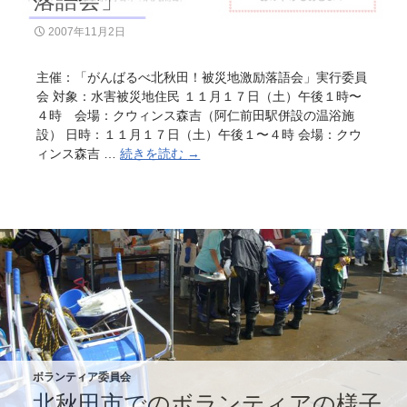
落語会」
2007年11月2日
主催：「がんばるべ北秋田！被災地激励落語会」実行委員
会 対象：水害被災地住民 １１月１７日（土）午後１時〜
４時 会場：クウィンス森吉（阿仁前田駅併設の温浴施
設） 日時：１１月１７日（土）午後１〜４時 会場：クウ
ィンス森吉 …
続きを読む
「
→
が
ん
ば
る
べ
北
秋
田
！
被
災
ボランティア委員会
地
北秋田市でのボランティアの様子
激