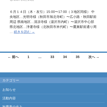
６月１４日（木・友引）15:00〜17:00（３地区同様） 中
央地区…光明寺様（秋田市旭北寺町）〜広小路・秋田駅前
周辺 県南地区…清凉寺様（湯沢市内町）〜湯沢市中心部
県北地区…浄運寺様（北秋田市米代町）〜鷹巣駅前通り周
…
続きを読む
能
→
登
半
島
地
← 前へ
1
震
…
33
34
35
次へ →
投
被
災
稿
地
カテゴリー
ナ
支
援
ビ
お知らせ
托
鉢
ゲ
活動内容
秋曹青の歩み