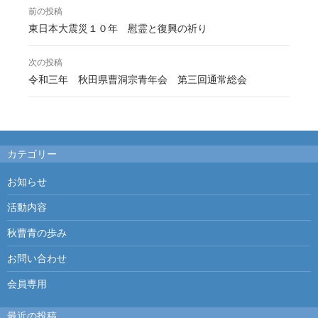
前の投稿
投
東日本大震災１０年 慰霊と復興の祈り
稿
次の投稿
ナ
令和三年 秋田県曹洞宗青年会 第三回通常総会
ビ
ゲ
ー
カテゴリー
シ
お知らせ
ョ
活動内容
ン
秋曹青の歩み
お問い合わせ
会員専用
最近の投稿