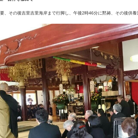
要、その後吉里吉里海岸まで行脚し、午後2時46分に黙祷、その後供養