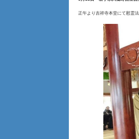
正午より吉祥寺本堂にて慰霊法