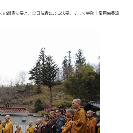
にての慰霊法要と、全日仏青による法要、そして寺院非常用備蓄設