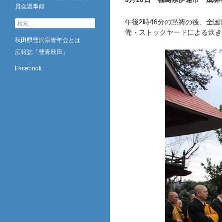
員会議事録
午後2時46分の黙祷の後、全
検
索
備・ストックヤードによる炊き
秋田県曹洞宗青年会とは
:
広報誌「曹青秋田」
Facebook