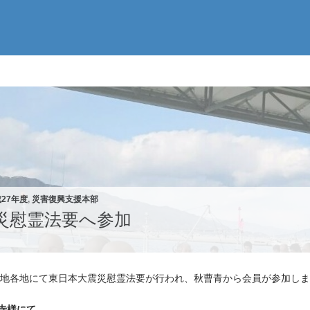
27年度
,
災害復興支援本部
災慰霊法要へ参加
に被災地各地にて東日本大震災慰霊法要が行われ、秋曹青から会員が参加し
寺様にて