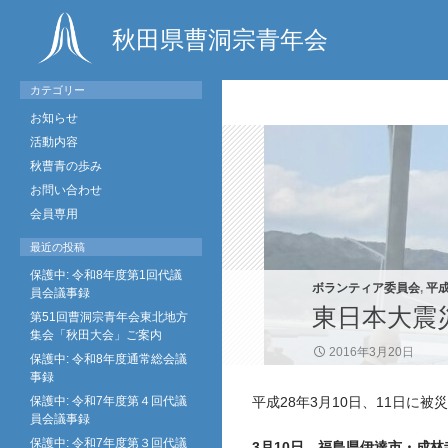
秋田県曹洞宗青年会
カテゴリー
お知らせ
活動内容
秋曹青の歩み
お問い合わせ
会員専用
最近の投稿
保護中: 令和8年度第1回代議
ボランティア委員会
,
平成
員会議事録
東日本大震
第51回曹洞宗青年会東北地方
集会「秋田大会」ご案内
2016年3月20日
保護中: 令和8年度通常総会議
事録
保護中: 令和7年度第４回代議
平成28年3月10日、11日
員会議事録
保護中: 令和7年度第３回代議
3月10日 福島県伊達市・成林