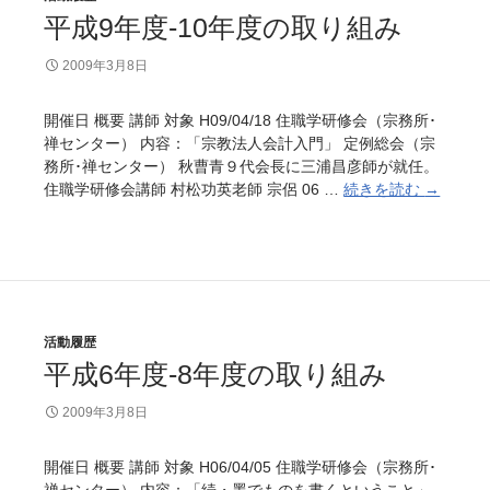
1
平成9年度-10年度の取り組み
2
年
2009年3月8日
度
の
取
開催日 概要 講師 対象 H09/04/18 住職学研修会（宗務所･
り
禅センター） 内容：「宗教法人会計入門」 定例総会（宗
組
務所･禅センター） 秋曹青９代会長に三浦昌彦師が就任。
み
住職学研修会講師 村松功英老師 宗侶 06 …
続きを読む
平
→
成
9
年
度
-
1
活動履歴
0
平成6年度-8年度の取り組み
年
度
2009年3月8日
の
取
り
開催日 概要 講師 対象 H06/04/05 住職学研修会（宗務所･
組