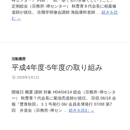
禅センター） 内容：「続・墨でものを書くということ」
み
定例総会（宗務所･禅センター） 秋曹青８代会長に柏葉修
道師が就任。 住職学研修会講師 海嶽康幹老師 …
続きを読
む
平
→
成
6
年
度
-
8
活動履歴
年
平成4年度-5年度の取り組み
度
の
2009年3月1日
取
り
組
開催日 概要 講師 対象 H04/04/14 総会（宗務所･禅センタ
み
ー） 秋曹青７代会長に菊池亮道師が就任。 宗侶 06/18 会
報『曹青秋田』３１号発行 06/ 会員名簿発行 07/08 第7
回 弁道会（宗務所･禅セン …
続きを読む
平
→
成
4
年