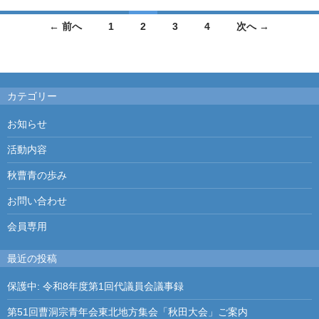
度
← 前へ
1
2
3
4
-
次へ →
5
投
年
度
稿
の
カテゴリー
ナ
取
り
ビ
お知らせ
組
み
ゲ
活動内容
ー
秋曹青の歩み
シ
お問い合わせ
ョ
会員専用
ン
最近の投稿
保護中: 令和8年度第1回代議員会議事録
第51回曹洞宗青年会東北地方集会「秋田大会」ご案内