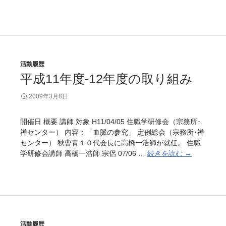
成
1
3
年
度
-
活動履歴
1
平成11年度-12年度の取り組み
4
年
2009年3月8日
度
の
取
開催日 概要 講師 対象 H11/04/05 住職学研修会（宗務所･
り
禅センター） 内容：「血脈の参究」 定例総会（宗務所･禅
組
センター） 秋曹青１０代会長に高橋一浩師が就任。 住職
み
学研修会講師 高橋一浩師 宗侶 07/06 …
続きを読む
平
→
成
1
1
年
度
-
活動履歴