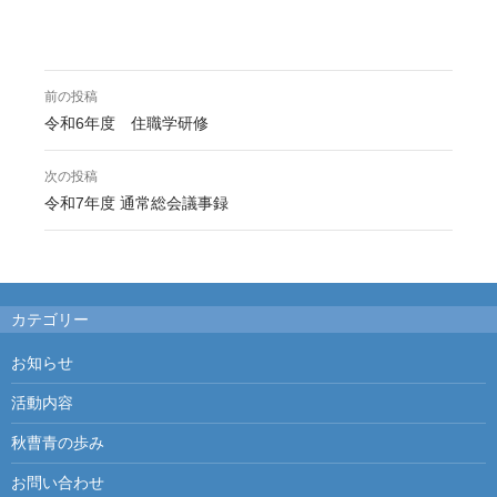
前の投稿
投
令和6年度 住職学研修
稿
次の投稿
ナ
令和7年度 通常総会議事録
ビ
ゲ
ー
カテゴリー
シ
お知らせ
ョ
活動内容
ン
秋曹青の歩み
お問い合わせ