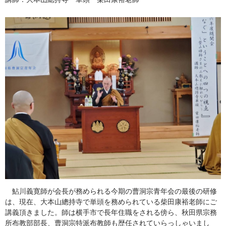
鮎川義寛師が会長が務められる今期の曹洞宗青年会の最後の研修
は、現在、大本山總持寺で単頭を務められている柴田康裕老師にご
講義頂きました。師は横手市で長年住職をされる傍ら、秋田県宗務
所布教部部長、曹洞宗特派布教師も歴任されていらっしゃいまし