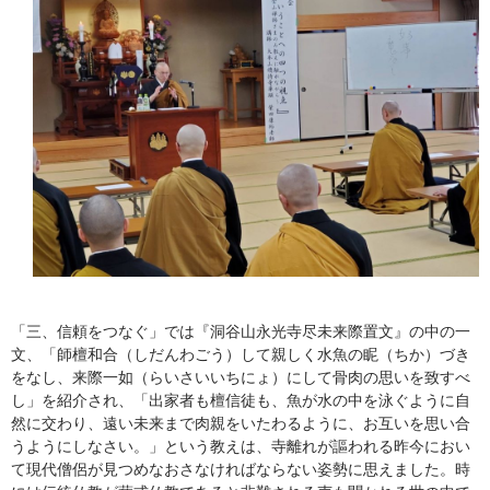
「三、信頼をつなぐ」では『洞谷山永光寺尽未来際置文』の中の一
文、「師檀和合（しだんわごう）して親しく水魚の眤（ちか）づき
をなし、来際一如（らいさいいちにょ）にして骨肉の思いを致すべ
し」を紹介され、「出家者も檀信徒も、魚が水の中を泳ぐように自
然に交わり、遠い未来まで肉親をいたわるように、お互いを思い合
うようにしなさい。」という教えは、寺離れが謳われる昨今におい
て現代僧侶が見つめなおさなければならない姿勢に思えました。時