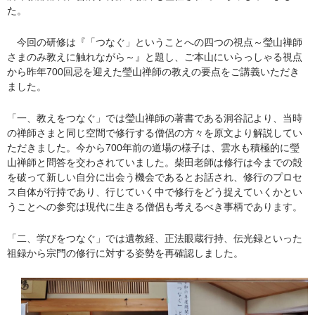
た。
今回の研修は『「つなぐ」ということへの四つの視点～瑩山禅師
さまのみ教えに触れながら～』と題し、ご本山にいらっしゃる視点
から昨年700回忌を迎えた瑩山禅師の教えの要点をご講義いただき
ました。
「一、教えをつなぐ」では瑩山禅師の著書である洞谷記より、当時
の禅師さまと同じ空間で修行する僧侶の方々を原文より解説してい
ただきました。今から700年前の道場の様子は、雲水も積極的に瑩
山禅師と問答を交わされていました。柴田老師は修行は今までの殻
を破って新しい自分に出会う機会であるとお話され、修行のプロセ
ス自体が行持であり、行じていく中で修行をどう捉えていくかとい
うことへの参究は現代に生きる僧侶も考えるべき事柄であります。
「二、学びをつなぐ」では遺教経、正法眼蔵行持、伝光録といった
祖録から宗門の修行に対する姿勢を再確認しました。