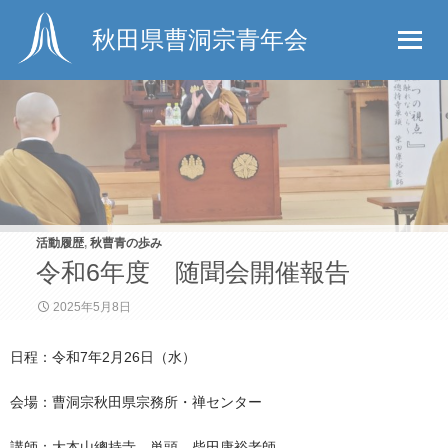
秋田県曹洞宗青年会
活動履歴
,
秋曹青の歩み
令和6年度 随聞会開催報告
2025年5月8日
日程：令和7年2月26日（水）
会場：曹洞宗秋田県宗務所・禅センター
講師：大本山總持寺 単頭 柴田康裕老師