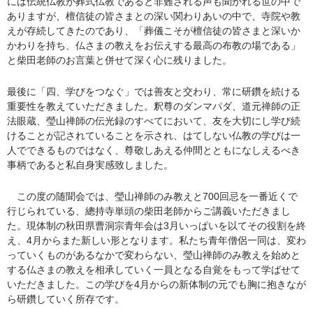
には伝統仏教が葬式仏教であると非難される声も聞かれる世の中で
ありますが、檀信徒の皆さまとの深い関わりあいの中で、寺院や教
えが存続してきたのであり、「葬儀こそが檀信徒の皆さまと深いか
かわりを持ち、仏さまの教えをお伝えする最高の布教の場である」
と柴田老師のお言葉と併せて深く心に残りました。
最後に「四、学びをつなぐ」では善友と交わり、常に研鑽を続ける
重要性を教えていただきました。釈尊のダンマパダ、道元禅師の正
法眼蔵、瑩山禅師の伝光録のすべてにおいて、友を大切にし学び続
けることが記されていることを示され、はてしない仏教の学びは一
人でできるものではなく、尊敬しあえる仲間とともになしえるべき
事柄であると私自身実感致しました。
この度の随聞会では、瑩山禅師のみ教えと700回忌を一番近くで
行じられている、總持寺単頭の柴田老師からご講義いただきまし
た。現体制の秋田県曹洞宗青年会は3月いっぱいを以てその役割を終
え、4月からまた新しい形となります。私たち青年僧侶一同は、変わ
っていくものがあるなかで変わらない、瑩山禅師のみ教えを始めと
する仏さまの教えを相承していく一員となる自覚をもって学ばせて
いただきました。この学びを4月からの新体制の元でも胸に抱きなが
ら研鑽していく所存です。