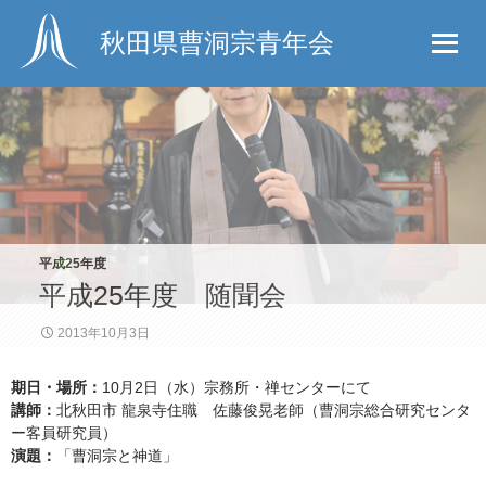
秋田県曹洞宗青年会
平成25年度
平成25年度 随聞会
2013年10月3日
期日・場所：
10月2日（水）宗務所・禅センターにて
講師：
北秋田市 龍泉寺住職 佐藤俊晃老師（曹洞宗総合研究センタ
ー客員研究員）
演題：
「曹洞宗と神道」