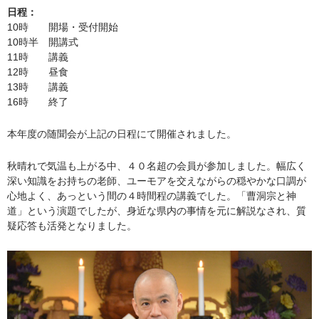
日程：
10時 開場・受付開始
10時半 開講式
11時 講義
12時 昼食
13時 講義
16時 終了
本年度の随聞会が上記の日程にて開催されました。
秋晴れで気温も上がる中、４０名超の会員が参加しました。幅広く
深い知識をお持ちの老師、ユーモアを交えながらの穏やかな口調が
心地よく、あっという間の４時間程の講義でした。「曹洞宗と神
道」という演題でしたが、身近な県内の事情を元に解説なされ、質
疑応答も活発となりました。