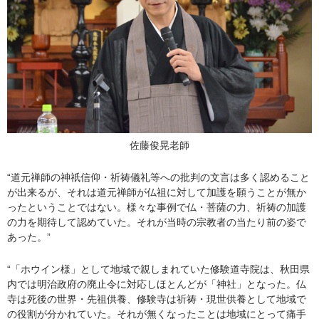
佐藤俊晃老師
“道元禅師の神祇信仰・祈祷儀礼等への批判の文言は多く認めること
が出来るが、それは道元禅師が仏祖に対して加護を願うことが無か
ったということではない。様々な事例で仏・菩薩の力、祈祷の加護
の力を期待して認めていた。それが当時の宗教者の当たり前の姿で
あった。”
“「ホウイン様」として地域で親しまれていた修験道寺院は、秋田県
内では明治政府の廃止令に対応しほとんどが「神社」となった。仏
寺は死後の世界・先祖供養、修験寺は祈祷・現世供養として地域で
の役割が分かれていた。それが無くなったことは地域にとって痛手