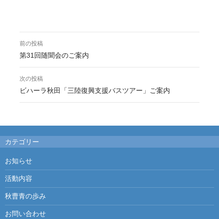
前の投稿
投
第31回随聞会のご案内
稿
次の投稿
ナ
ビハーラ秋田「三陸復興支援バスツアー」ご案内
ビ
ゲ
ー
カテゴリー
シ
お知らせ
ョ
活動内容
ン
秋曹青の歩み
お問い合わせ